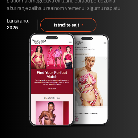
platforma omogućava efikasnu obradu porudžbina,
ažuriranje zaliha u realnom vremenu i sigurnu naplatu.
Lansirano:
Istražite sajt
2025