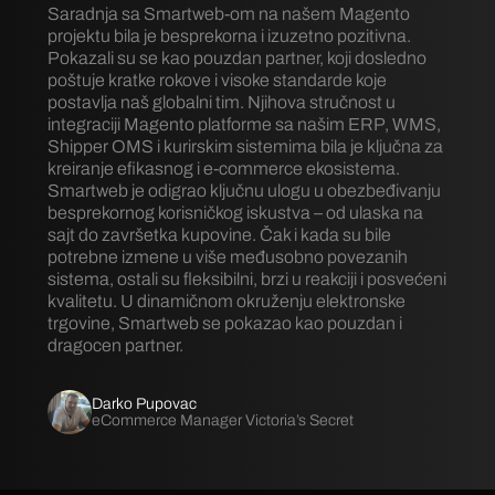
Saradnja sa Smartweb-om na našem Magento
projektu bila je besprekorna i izuzetno pozitivna.
Pokazali su se kao pouzdan partner, koji dosledno
poštuje kratke rokove i visoke standarde koje
postavlja naš globalni tim. Njihova stručnost u
integraciji Magento platforme sa našim ERP, WMS,
Shipper OMS i kurirskim sistemima bila je ključna za
kreiranje efikasnog i e-commerce ekosistema.
Smartweb je odigrao ključnu ulogu u obezbeđivanju
besprekornog korisničkog iskustva – od ulaska na
sajt do završetka kupovine. Čak i kada su bile
potrebne izmene u više međusobno povezanih
sistema, ostali su fleksibilni, brzi u reakciji i posvećeni
kvalitetu. U dinamičnom okruženju elektronske
trgovine, Smartweb se pokazao kao pouzdan i
dragocen partner.
Darko Pupovac
eCommerce Manager Victoria’s Secret