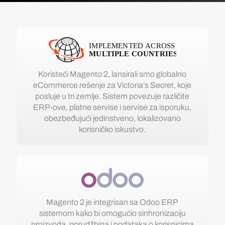
Koristeći Magento 2, lansirali smo globalno
eCommerce rešenje za Victoria’s Secret, koje
posluje u tri zemlje. Sistem povezuje različite
ERP-ove, platne servise i servise za isporuku,
obezbeđujući jedinstveno, lokalizovano
korisničko iskustvo.
Magento 2 je integrisan sa Odoo ERP
sistemom kako bi omogućio sinhronizaciju
proizvoda, porudžbina i podataka o korisnicima