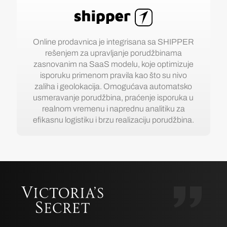
Online prodavnica je integrisana sa SHIPPER
rešenjem za upravljanje porudžbinama
zasnovanim na SaaS modelu, koje optimizuje
isporuku primenom pravila kao što su nivo
zaliha i geolokacija. Omogućava automatsko
usmeravanje porudžbina, praćenje isporuka u
realnom vremenu i naprednu analitiku za
efikasnu logistiku i brzu realizaciju porudžbina.