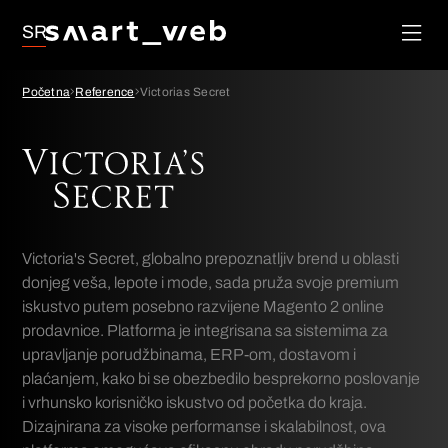
Lojalnost
Društvene
SR
Mreže
Upravljanje
Početna
Reference
Victorias Secret
porudžbinama
Google Ads
SEO
Victoria's Secret, globalno prepoznatljiv brend u oblasti
donjeg veša, lepote i mode, sada pruža svoje premium
iskustvo putem posebno razvijene Magento 2 online
prodavnice. Platforma je integrisana sa sistemima za
upravljanje porudžbinama, ERP-om, dostavom i
plaćanjem, kako bi se obezbedilo besprekorno poslovanje
i vrhunsko korisničko iskustvo od početka do kraja.
Dizajnirana za visoke performanse i skalabilnost, ova