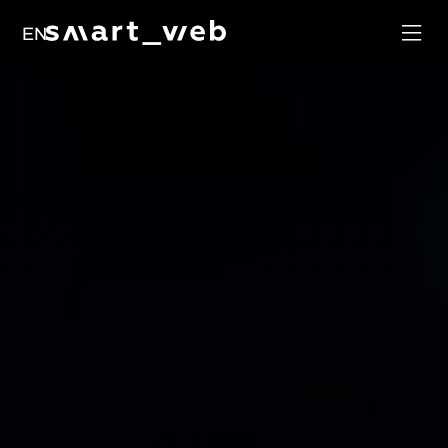
Loyalty
EN
Social Media
Order
Management
Google Ads
System
SEO