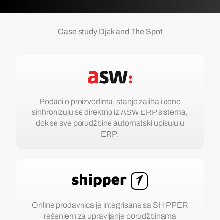
Case study Djak and The Spot
Podaci o proizvodima, stanje zaliha i cene
sinhronizuju se direktno iz ASW ERP sistema,
dok se sve porudžbine automatski upisuju u
ERP.
Online prodavnica je integrisana sa SHIPPER
rešenjem za upravljanje porudžbinama