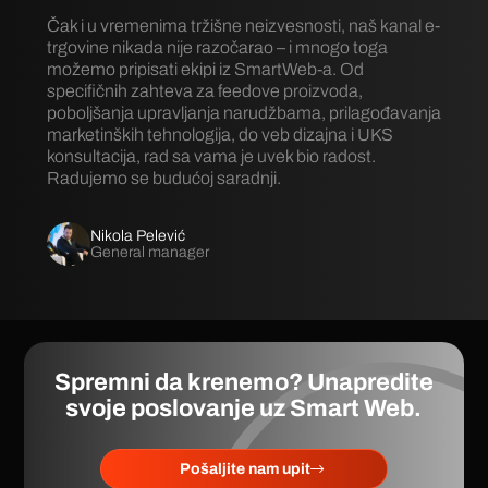
Čak i u vremenima tržišne neizvesnosti, naš kanal e-
trgovine nikada nije razočarao – i mnogo toga
možemo pripisati ekipi iz SmartWeb-a. Od
specifičnih zahteva za feedove proizvoda,
poboljšanja upravljanja narudžbama, prilagođavanja
marketinških tehnologija, do veb dizajna i UKS
konsultacija, rad sa vama je uvek bio radost.
Radujemo se budućoj saradnji.
Nikola Pelević
General manager
Spremni da krenemo? Unapredite
svoje poslovanje uz
Smart Web
.
Pošaljite nam upit