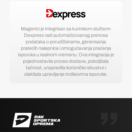
Magento je integrisan sa kurirskom službom
Dexpress radi automatizovanog prenosa
podataka o porudžbinama, generisanja
pratećih nalepnica i omogućavanja praćenja
isporuka u realnom vremenu. Ova integracija je
pojednostavila proces dostave, poboljšala
tačnost, unapredila korisničko iskustvo i
olakšala upravljanje troškovima isporuke.