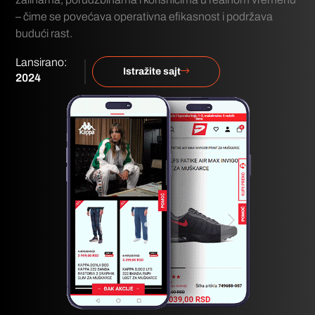
– čime se povećava operativna efikasnost i podržava
budući rast.
Lansirano:
Istražite sajt
2024