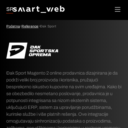
Lojalnost
Društvene
SR
Mreže
Upravljanje
Početna
Reference
Đak Sport
porudžbinama
Google Ads
SEO
Đak Sport Magento 2 online prodavnica dizajnirana je da
podrži veliki broj proizvoda i korisnika, pružajući
besprekorno iskustvo kupovine na svim uređajima. Kako bi
se obezbedilo nesmetano poslovanje, prodavnica je u
potpunosti integrisana sa nizom eksternih sistema,
uključujući ERP, sistem za upravljanje porudžbinama,
kurirske službe i više platnih rešenja. Ove integracije
omogućavaju sinhronizaciju podataka o proizvodima,
zalihama, porudžbinama i korisnicima u realnom vremenu