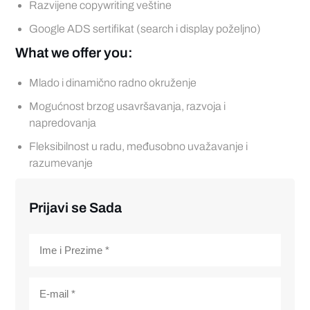
Razvijene copywriting veštine
Google ADS sertifikat (search i display poželjno)
What we offer you:
Mlado i dinamično radno okruženje
Mogućnost brzog usavršavanja, razvoja i
napredovanja
Fleksibilnost u radu, međusobno uvažavanje i
razumevanje
Prijavi se Sada
Ime
i
Prezime
*
Email
*