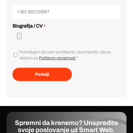
Telefon
Biografija / CV
*
Confirm
Potvrđujem da sam pročitao/la, razumeo/la i da se
*
slažem sa
Politikom privatnosti
*
Spremni da krenemo? Unapredite
svoje poslovanje uz
Smart Web
.