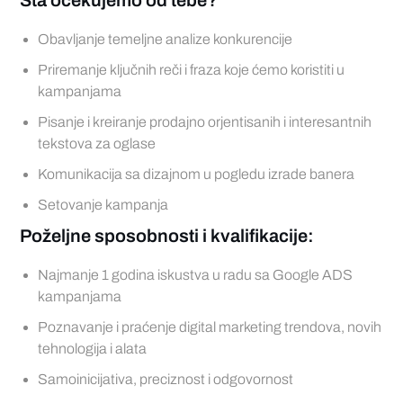
Šta očekujemo od tebe?
Obavljanje temeljne analize konkurencije
Priremanje ključnih reči i fraza koje ćemo koristiti u
kampanjama
Pisanje i kreiranje prodajno orjentisanih i interesantnih
tekstova za oglase
Komunikacija sa dizajnom u pogledu izrade banera
Setovanje kampanja
Poželjne sposobnosti i kvalifikacije:
Najmanje 1 godina iskustva u radu sa Google ADS
kampanjama
Poznavanje i praćenje digital marketing trendova, novih
tehnologija i alata
Samoinicijativa, preciznost i odgovornost