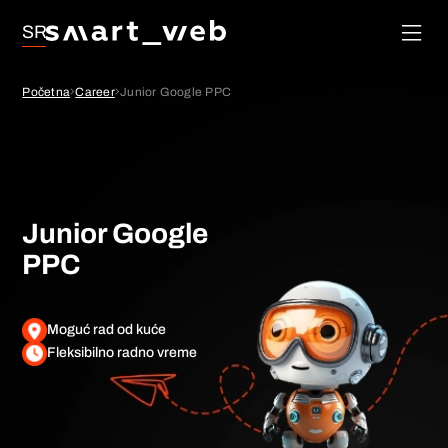
Lojalnost
Društvene
SR
Mreže
Upravljanje
Početna
Career
Junior Google PPC
porudžbinama
Google Ads
SEO
Junior Google
PPC
Moguć rad od kuće
Fleksibilno radno vreme